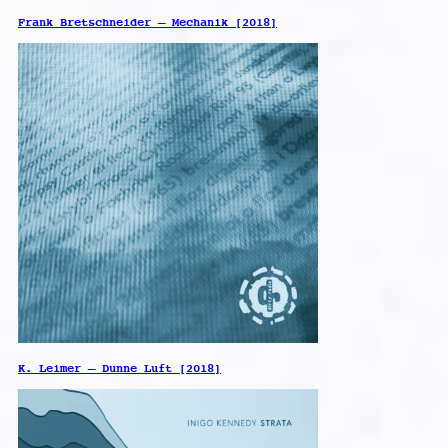
Frank Bretschneider – Mechanik [2018]
K. Leimer – Dunne Luft [2018]